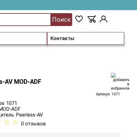
Поиск
Контакты
ss-AV MOD-ADF
Артикул: 1071
а: 1071
 MOD-ADF
итель:
Peerless-AV
☆
☆
☆
0 отзывов