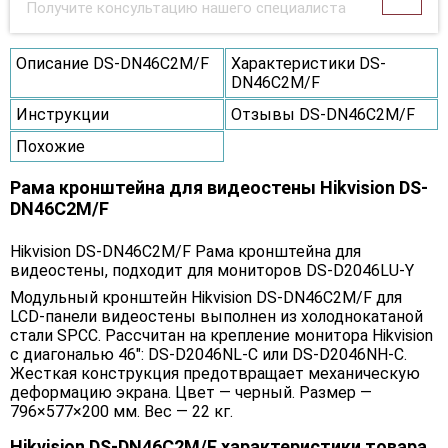
Получите консультацию нашего специалиста
Описание DS-DN46C2M/F
Характеристики DS-
DN46C2M/F
Инструкции
Отзывы DS-DN46C2M/F
Похожие
Рама кронштейна для видеостены Hikvision DS-
DN46C2M/F
Hikvision DS-DN46C2M/F Рама кронштейна для
видеостены, подходит для мониторов DS-D2046LU-Y
Модульный кронштейн Hikvision DS-DN46C2M/F для
LCD-панели видеостены выполнен из холоднокатаной
стали SPCC. Рассчитан на крепление монитора Hikvision
с диагональю 46": DS-D2046NL-C или DS-D2046NH-C.
Жесткая конструкция предотвращает механическую
деформацию экрана. Цвет — черный. Размер —
796×577×200 мм. Вес — 22 кг.
Hikvision DS-DN46C2M/F характеристики товара