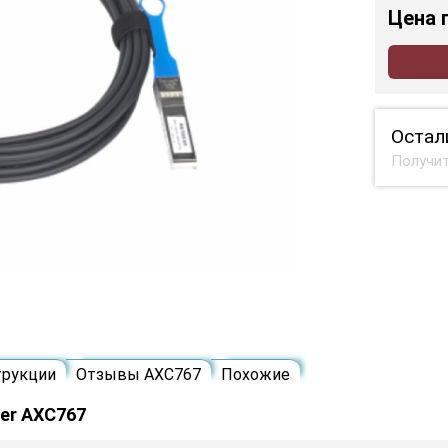
Цена
Остал
Получит
трукции
Отзывы AXC767
Похожие
er AXC767