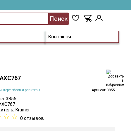
Поиск
Контакты
 AXC767
интерфейсов и репитеры
Артикул: 3855
а: 3855
 AXC767
итель:
Kramer
☆
☆
☆
0 отзывов