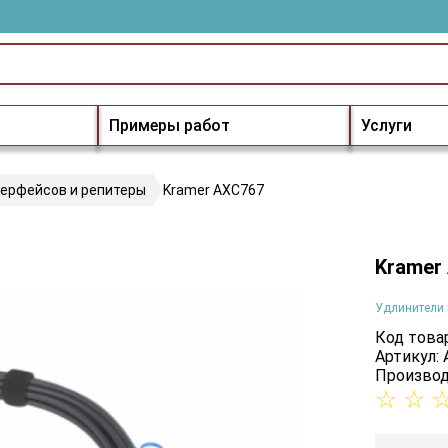
Примеры работ
Услуги
терфейсов и репитеры
Kramer AXC767
Kramer
Удлинители 
Код товар
Артикул:
Производ
☆
☆