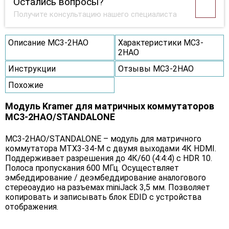
Остались вопросы?
Получите консультацию нашего специалиста
Описание MC3-2HAO
Характеристики MC3-
2HAO
Инструкции
Отзывы MC3-2HAO
Похожие
Модуль Kramer для матричных коммутаторов
MC3-2HAO/STANDALONE
MC3-2HAO/STANDALONE – модуль для матричного
коммутатора MTX3-34-M c двумя выходами 4К HDMI.
Поддерживает разрешения до 4К/60 (4:4:4) с HDR 10.
Полоса пропускания 600 МГц. Осуществляет
эмбеддирование / деэмбеддирование аналогового
стереоаудио на разъемах miniJack 3,5 мм. Позволяет
копировать и записывать блок EDID с устройства
отображения.