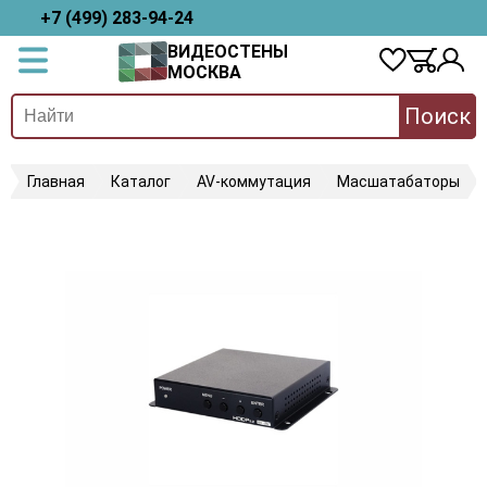
+7 (499) 283-94-24
ВИДЕОСТЕНЫ
МОСКВА
Поиск
Главная
Каталог
AV-коммутация
Масшатабаторы
C