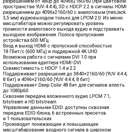
разрешением от 480p до 4096x2160/60 (при цветовом
пространстве YUV 4:4:4), 3D c HDCP 2.2 в сигналы HDMI
разрешением до 4096x2160/60 с аналоговым (miniJack
3,5 мм) аудиовыходом только для LPCM 2.0. Из меню
масштабатора можно регулировать уровень
громкости аналогового выхода аудио и подстраивать
выходное изображения. Полоса пропускания
устройства 600 МГц.
Вход и выход HDMI с пропускной способностью
18 Гбит/с (600 МГц) и поддержкой 4K UHD
Возможна работа с сигналами DVI 1.0 при
использовании адаптера HDMI-DVI
Совместимость с HDCP 1.4 и 2.2
Поддерживает разрешения до 3840×2160/60 (YUV 4:4:4,
8 бит) и 4096×2160/60 (YUV 4:4:4, 8 бит)
Поддерживает Deep Color 48 бит для сигналов вплоть
до 1080p60
Сквозная передача вложенного аудио LPCM 7.1,
bitstream и HD bitstream
Управление данными EDID: доступны сквозная
передача EDID-блока, 6 встроенных пресетов
и 1 пользовательских
Производит понижающее и повышающее
масштабирование входного сигнала в широком