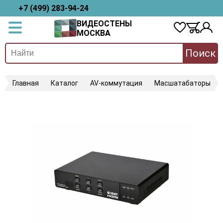
+7 (499) 283-94-24
ВИДЕОСТЕНЫ
МОСКВА
Поиск
Главная
Каталог
AV-коммутация
Масшатабаторы
C