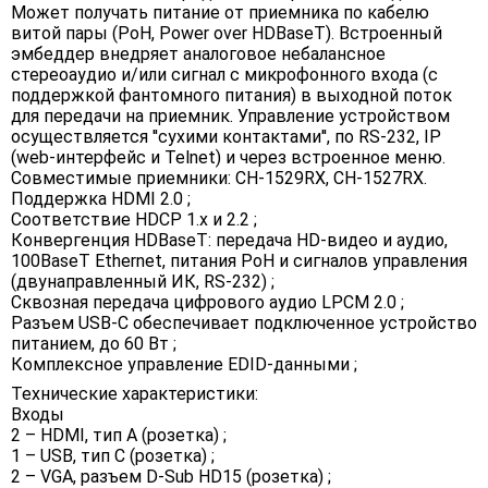
Может получать питание от приемника по кабелю
витой пары (PoH, Power over HDBaseT). Встроенный
эмбеддер внедряет аналоговое небалансное
стереоаудио и/или сигнал с микрофонного входа (с
поддержкой фантомного питания) в выходной поток
для передачи на приемник. Управление устройством
осуществляется ''сухими контактами'', по RS-232, IP
(web-интерфейс и Telnet) и через встроенное меню.
Совместимые приемники: CH-1529RX, CH-1527RX.
Поддержка HDMI 2.0 ;
Соответствие HDCP 1.x и 2.2 ;
Конвергенция HDBaseT: передача HD-видео и аудио,
100BaseT Ethernet, питания PoH и сигналов управления
(двунаправленный ИК, RS-232) ;
Сквозная передача цифрового аудио LPCM 2.0 ;
Разъем USB-C обеспечивает подключенное устройство
питанием, до 60 Вт ;
Комплексное управление EDID-данными ;
Технические характеристики:
Входы
2 – HDMI, тип A (розетка) ;
1 – USB, тип C (розетка) ;
2 – VGA, разъем D-Sub HD15 (розетка) ;