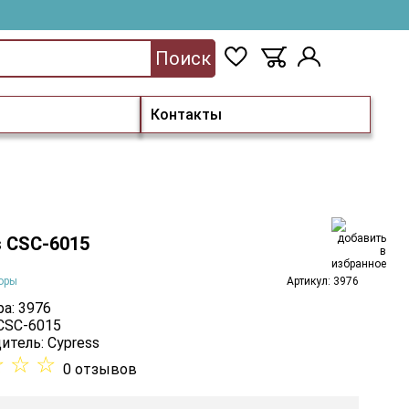
Поиск
Контакты
s CSC-6015
оры
Артикул: 3976
а: 3976
 CSC-6015
итель:
Cypress
☆
☆
☆
0 отзывов