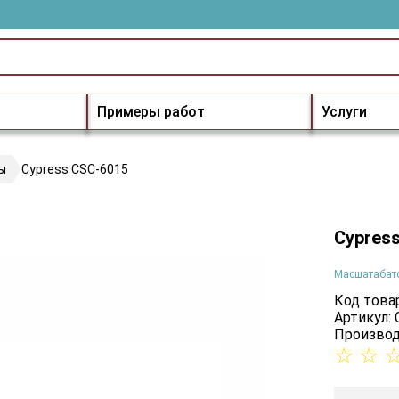
Примеры работ
Услуги
ы
Cypress CSC-6015
Cypres
Масшатабат
Код товар
Артикул:
Производ
☆
☆