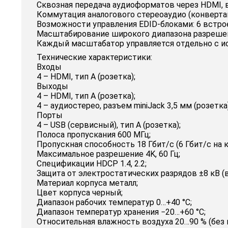
Сквозная передача аудиоформатов через HDMI, вк
Коммутация аналогового стереоаудио (конвертац
Возможности управления EDID-блоками: 6 встрое
Масштабирование широкого диапазона разрешени
Каждый масштабатор управляется отдельно с ис
Технические характеристики:
Входы
4 – HDMI, тип А (розетка);
Выходы
4 – HDMI, тип A (розетка);
4 – аудиостерео, разъем miniJack 3,5 мм (розетка)
Порты
4 – USB (сервисный), тип A (розетка);
Полоса пропускания 600 МГц;
Пропускная способность 18 Гбит/с (6 Гбит/с на к
Максимальное разрешение 4K, 60 Гц;
Спецификации HDCP 1.4, 2.2;
Защита от электростатических разрядов ±8 кВ (в
Материал корпуса металл;
Цвет корпуса черный;
Диапазон рабочих температур 0…+40 °C;
Диапазон температур хранения −20…+60 °C;
Относительная влажность воздуха 20…90 % (без 