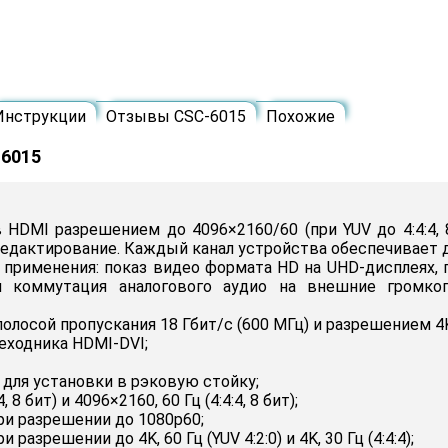
Инструкции
Отзывы CSC-6015
Похожие
-6015
HDMI разрешением до 4096×2160/60 (при YUV до 4:4:4, 8
едактирование. Каждый канал устройства обеспечивает д
 применения: показ видео формата HD на UHD-дисплеях, 
и коммутация аналогового аудио на внешние громког
олосой пропускания 18 Гбит/с (600 МГц) и разрешением 4
еходника HDMI-DVI;
для установки в рэковую стойку;
 бит) и 4096×2160, 60 Гц (4:4:4, 8 бит);
ри разрешении до 1080p60;
разрешении до 4K, 60 Гц (YUV 4:2:0) и 4K, 30 Гц (4:4:4);