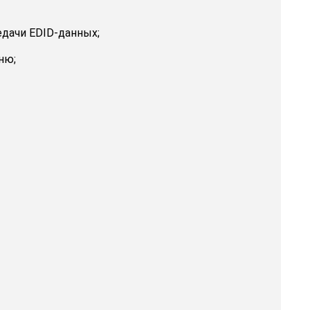
едачи EDID-данных;
ню;