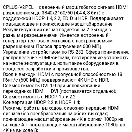
CPLUS-V2PEL – сдвоенный масштабатор сигнала HDMI
разрешением до 3840x2160/60 (4:4:4, 8 бит) с
поддержкой HDCP 1.4, 2.2, EDID и HDR. Поддерживает
повышающее и понижающее масштабирование.
Результирующий сигнал подается на 2 выхода с
разными разрешениями. Имеется встроенный
генератор тестовых сигналов с настраиваемым
разрешением. Полоса пропускания 600 МГц.
Управление устройством по RS-232. Сфера применения:
распределение HDMI-сигнала, тестирование устройств
на месте эксплуатации, испытание оборудования в
процессе разработки и производства.
Вход и выходы HDMI с пропускной способностью 18
Гбит/с (600 МГц) поддерживают 4K UHD с HDR;
Совместимость DVI 1.0 при использовании
переходника HDMI — DVI (поставляется отдельно);
Совместимость с HDCP 1.х и 2.2;
Конвертация HDCP 2.2 в HDCP 1.4;
Режимы работы выходов: сквозная передача HDMI-
сигнала без преобразования на обоих выходах;
понижающее масштабирование 4K в сигнал 1080p на
выходе А + повышающее масштабирование 1080p до
4K на выходе B;