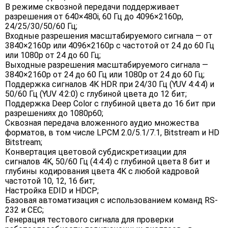
В режиме сквозной передачи поддерживает
разрешения от 640×480i, 60 Гц до 4096×2160p,
24/25/30/50/60 Гц;
Входные разрешения масштабируемого сигнала — от
3840×2160p или 4096×2160p с частотой от 24 до 60 Гц
или 1080p от 24 до 60 Гц;
Выходные разрешения масштабируемого сигнала —
3840×2160p от 24 до 60 Гц или 1080p от 24 до 60 Гц;
Поддержка сигналов 4K HDR при 24/30 Гц (YUV 4:4:4) и
50/60 Гц (YUV 4:2:0) с глубиной цвета до 12 бит;
Поддержка Deep Color с глубиной цвета до 16 бит при
разрешениях до 1080p60;
Сквозная передача вложенного аудио множества
форматов, в том числе LPCM 2.0/5.1/7.1, Bitstream и HD
Bitstream;
Конвертация цветовой субдискретизации для
сигналов 4K, 50/60 Гц (4:4:4) с глубиной цвета 8 бит и
глубины кодирования цвета 4K с любой кадровой
частотой 10, 12, 16 бит;
Настройка EDID и HDCP;
Базовая автоматизация с использованием команд RS-
232 и CEC;
Генерация тестового сигнала для проверки