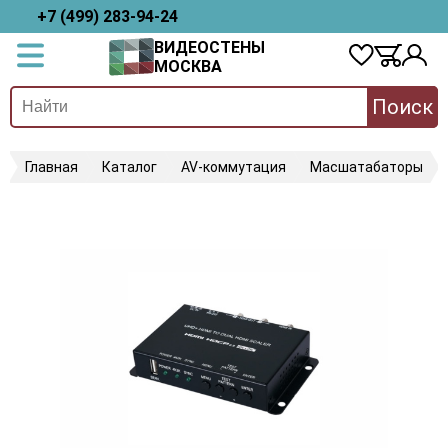
+7 (499) 283-94-24
ВИДЕОСТЕНЫ
МОСКВА
Поиск
Главная
Каталог
AV-коммутация
Масшатабаторы
C