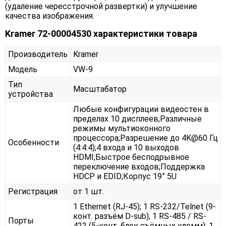
(удаление чересстрочной развертки) и улучшение
качества изображения.
Kramer 72-00004530 характеристики товара
Производитель
Kramer
Модель
VW-9
Тип
Масштабатор
устройства
Любые конфигурации видеостен в
пределах 10 дисплеев;Различные
режимы мультиоконного
процессора;Разрешение до 4K@60 Гц
Особенности
(4:4:4);4 входа и 10 выходов
HDMI;Быстрое бесподрывное
переключение входов;Поддержка
HDCP и EDID;Корпус 19” 5U
Регистрация
от 1 шт.
1 Ethernet (RJ-45); 1 RS-232/Telnet (9-
конт. разъём D-sub); 1 RS-485 / RS-
Порты
422 (5-конт. блок съёмных клемм); 1