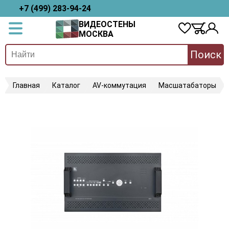
+7 (499) 283-94-24
ВИДЕОСТЕНЫ
МОСКВА
Поиск
Главная
Каталог
AV-коммутация
Масшатабаторы
K