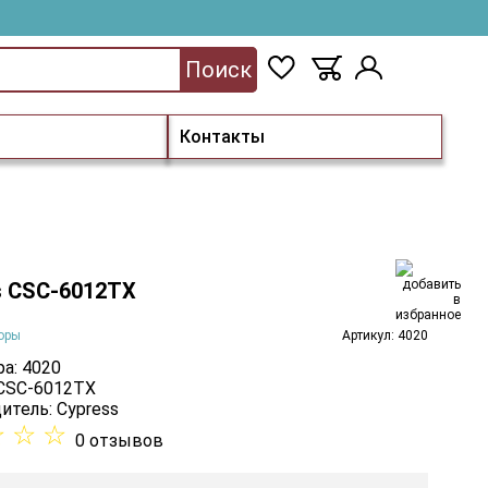
Поиск
Контакты
s CSC-6012TX
оры
Артикул: 4020
а: 4020
 CSC-6012TX
итель:
Cypress
☆
☆
☆
0 отзывов