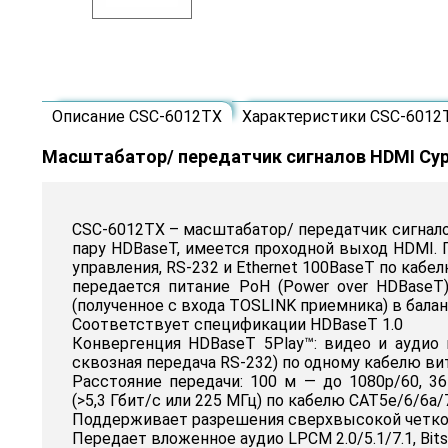
Описание CSC-6012TX
Характеристики CSC-6012
Масштабатор/ передатчик сигналов HDMI Cyp
CSC-6012TX – масштабатор/ передатчик сигнало
пару HDBaseT, имеется проходной выход HDMI.
управления, RS-232 и Ethernet 100BaseT по кабе
передается питание PoH (Power over HDBaseT
(полученное с входа TOSLINK приемника) в бал
Соответствует спецификации HDBaseT 1.0
Конвергенция HDBaseT 5Play™: видео и аудио 
сквозная передача RS-232) по одному кабелю ви
Расстояние передачи: 100 м — до 1080p/60, 36 
(>5,3 Гбит/с или 225 МГц) по кабелю CAT5e/6/6a/
Поддерживает разрешения сверхвысокой четкости д
Передает вложенное аудио LPCM 2.0/5.1/7.1, Bits