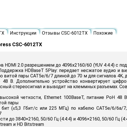
TX
Инструкции
Отзывы CSC-6012TX
Похожие
ress CSC-6012TX
в HDMI 2.0 разрешением до 4096x2160/60 (YUV 4:4:4) с п
 Поддержка HDBaseT 5Play: передает несжатое аудио и в
лю витой пары CAT5е/6/7 длиной до 70 м для сигналов 4K, 
) 48 В. Дополнительно устройство конвертирует цифро
ансный стереосигнал и выводит на клеммных разъемах. С
высокой четкости, Ethernet 100BaseT, питание PoH 48 
той пары
бит (≤5,3 Гбит/с или 225 МГц) по кабелю CAT5e/6/6a/7; 
7
о 3840×2160, 50/60 Гц (4:4:4) и 4096×2160, 50/60 Гц (4:4
tream и HD Bitstream