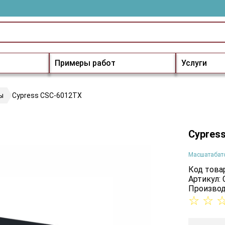
Примеры работ
Услуги
ы
Cypress CSC-6012TX
Cypres
Масшатабат
Код товар
Артикул:
Производ
☆
☆