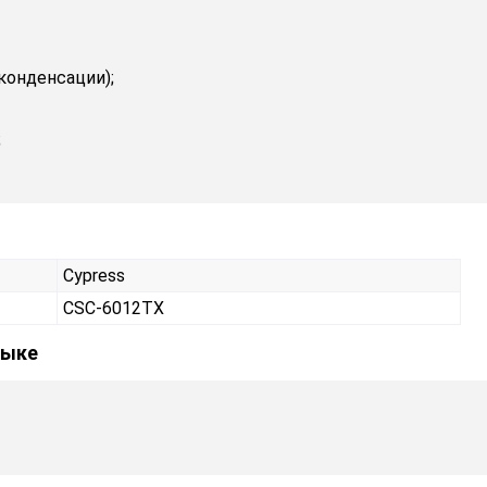
конденсации);
;
Cypress
CSC-6012TX
зыке