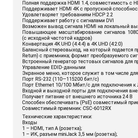
Полная поддержка HDMI 1.4, совместимость с HDMI 
Поддерживает HDMI 4K с пропускной способность
Удовлетворяет требованиям HDCP 2.2
Поддерживает работу с сигналами DVI
Возможен вывод сигнала HDMI на локальный вых
Повышающее масштабирование сигналов 1080p
(с исходной частотой кадров)
Конвертация 4K UHD (4:4:4) в 4K UHD (4:2:0)
Балансный стереовыход, на который подается пре
Return) с приемника; формат преобразуемого сиг
Встроенный генератор тестовых сигналов для п
Управление EDID-данными
Экранное меню, которое служит в том числе дл
Порт RS-232 (110—115200 бит/с)
Порт Ethernet 10/100 Мбит/с для подключения к
Входной и выходной порты для подключения вн
Получает питание от внешнего источника 24 В
Способен обеспечивать (PsE) совместимый прие
Совместимый приемник: CSC-6012RX
Технические характеристики:
Входы
1 – HDMI, тип А (розетка);
1 – ИК, разъем miniJack 3,5 мм (розетка);