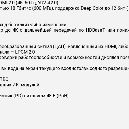
2.0 (4K, 60 Гц, YUV 4:2:0)
ю 18 Гбит/с (600 МГц), поддержка Deep Color до 12 бит (
од без каких-либо изменений
 до 4K с дальнейшей передачей по HDBaseT или пони
образованный сигнал (ЦАП), извлеченный из HDMI, либо с
нала — LPCM 2.0
роверки работоспособности и возможностей дисплея пря
я вывода на экран текущего входного/выходного разреше
 ЛВС
ешних ИК-модулей
мник (PD) питанием 48 В (PoH)