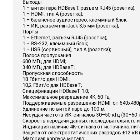
Выходы
1 – витая пара HDBaseT, разъем RJ45 (розетка);
1 – HDMI, тип A (розетка);
1 – балансное аудиостерео, клеммный блок;
1 – ИК, разъем miniJack 3,5 мм (розетка);
Порты
1 – Ethernet, разъем RJ45 (розетка);
1 – RS-232, клеммный блок;
1 – USB (сервисный), тип A (розетка);
Полоса пропускания
600 МГц для HDMI;
340 МГц для HDBaseT;
Пропускная способность
18 Гбит/с для HDMI;
10,2 Гбит/с для HDBaseT;
Спецификации HDBaseT 1.0;
Максимальное разрешение 4K, 60 Гц;
Поддерживаемые разрешения HDMI: от 640x480p 60
Удлинение по витой паре до 100 м;
Несущая частота ИК-сигналов 30–50 кГц (30–60 к
Скорость передачи данных последовательного и
Индикация наличие 4K-сигнала от источника, пита
Защита от электростатических разрядов ±12 кВ (
Материал корпуса металл;