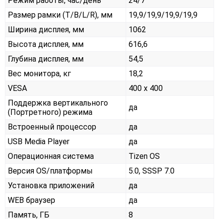
Режим работы, час/день
24/7
Размер рамки (T/B/L/R), мм
19,9/19,9/19,9/19,9
Ширина дисплея, мм
1062
Высота дисплея, мм
616,6
Глубина дисплея, мм
54,5
Вес монитора, кг
18,2
VESA
400 x 400
Поддержка вертикального
да
(Портретного) режима
Встроенный процессор
да
USB Media Player
да
Операционная система
Tizen OS
Версия OS/платформы
5.0, SSSP 7.0
Установка приложений
да
WEB браузер
да
Память, ГБ
8