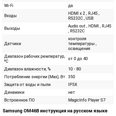
Wi-Fi
да
HDMI x 2 , RJ45 ,
Входы
RS232С , USB
Audio out , HDMI , RJ45
Выходы
, RS232С
контроля
Датчики
температуры ,
освещения
Диапазон рабочих ремператур,
от 0 до 40
⁰С
Диапазон влажности, %
10 - 80
Потребление энергии (Max), Вт
350
Защита от воды и пыли
IP5X
Динамики
нет
Встроенное ПО
MagicInfo Player S7
Samsung OM46B инструкция на русском языке