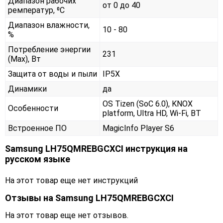
Диапазон рабочих
от 0 до 40
ремператур, ⁰С
Диапазон влажности,
10 - 80
%
Потребление энергии
231
(Max), Вт
Защита от воды и пыли
IP5X
Динамики
да
OS Tizen (SoC 6.0), KNOX
Особенности
platform, Ultra HD, Wi-Fi, BT
Встроенное ПО
MagicInfo Player S6
Samsung LH75QMREBGCXCI инструкция на
русском языке
На этот товар еще нет инструкций
Отзывы на
Samsung LH75QMREBGCXCI
На этот товар еще нет отзывов.