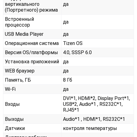
вертикального
да
(Портретного) режима
Встроенный
да
процессор
USB Media Player
да
Операционная система
Tizen OS
Версия OS/платформы
4.0, SSSP 6.0
Установка приложений
да
WEB браузер
да
Память, ГБ
8 Гб
Wi-Fi
да
DVI*1, HDMI*2, Display Port*1,
Входы
USB*2, Audio*1 , RS232С*1,
RJ45*1
Выходы
Audio*1 , HDMI*1, RS232С*1
Датчики
контроля температуры