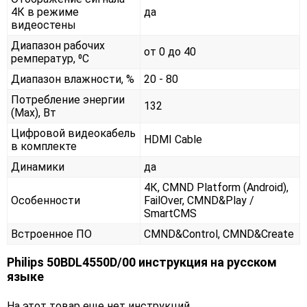
4К в режиме
да
видеостены
Диапазон рабочих
от 0 до 40
ремператур, ⁰С
Диапазон влажности, %
20 - 80
Потребление энергии
132
(Max), Вт
Цифровой видеокабель
HDMI Cable
в комплекте
Динамики
да
4К, CMND Platform (Android),
Особенности
FailOver, CMND&Play /
SmartCMS
Встроенное ПО
CMND&Control, CMND&Create
Philips 50BDL4550D/00 инструкция на русском
языке
На этот товар еще нет инструкций