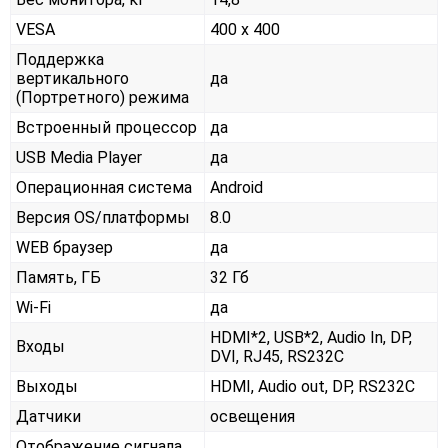
VESA
400 x 400
Поддержка
вертикального
да
(Портретного) режима
Встроенный процессор
да
USB Media Player
да
Операционная система
Android
Версия OS/платформы
8.0
WEB браузер
да
Память, ГБ
32 Гб
Wi-Fi
да
HDMI*2, USB*2, Audio In, DP,
Входы
DVI, RJ45, RS232С
Выходы
HDMI, Audio out, DP, RS232С
Датчики
освещения
Отображение сигнала