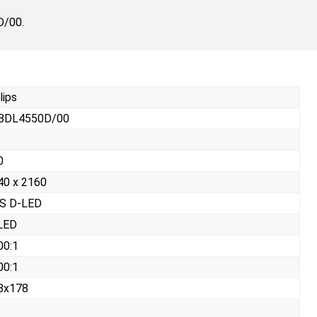
D/00.
lips
BDL4550D/00
"
0
40 x 2160
S D-LED
LED
00:1
00:1
8x178