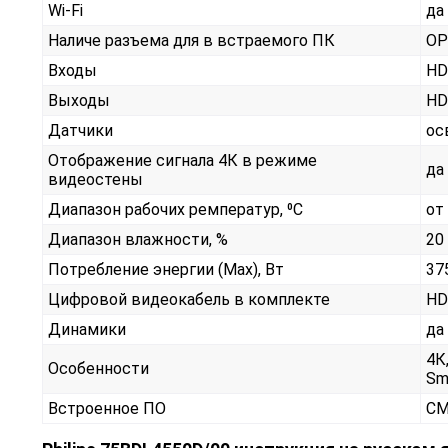
Wi-Fi
да
Наличе разъема для в встраемого ПК
OP
Входы
HD
Выходы
HD
Датчики
ос
Отображение сигнала 4К в режиме
да
видеостены
Диапазон рабочих ремператур, ⁰С
от
Диапазон влажности, %
20 
Потребление энергии (Max), Вт
37
Цифровой видеокабель в комплекте
HD
Динамики
да
4К
Особенности
Sm
Встроенное ПО
CM