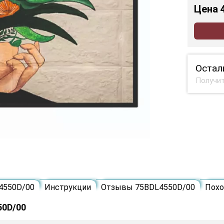
Цена
Остал
Получит
4550D/00
Инструкции
Отзывы 75BDL4550D/00
Пох
50D/00