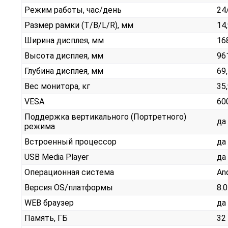
Режим работы, час/день
24
Размер рамки (T/B/L/R), мм
14
Ширина дисплея, мм
16
Высота дисплея, мм
96
Глубина дисплея, мм
69
Вес монитора, кг
35
VESA
60
Поддержка вертикального (Портретного)
да
режима
Встроенный процессор
да
USB Media Player
да
Операционная система
An
Версия OS/платформы
8.0
WEB браузер
да
Память, ГБ
32