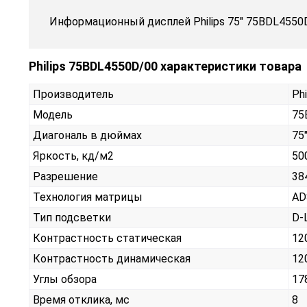
Информационный дисплей Philips 75" 75BDL4550
Philips 75BDL4550D/00 характеристики товара
Производитель
Phi
Модель
75
Диагональ в дюймах
75
Яркость, кд/м2
50
Разрешение
38
Технология матрицы
AD
Тип подсветки
D-
Контрастность статическая
12
Контрастность динамическая
12
Углы обзора
17
Время отклика, мс
8