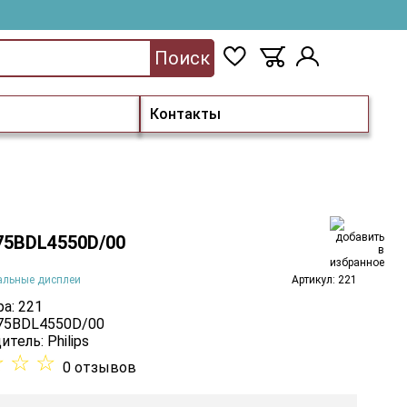
Поиск
Контакты
 75BDL4550D/00
альные дисплеи
Артикул: 221
а: 221
 75BDL4550D/00
итель:
Philips
☆
☆
☆
0 отзывов