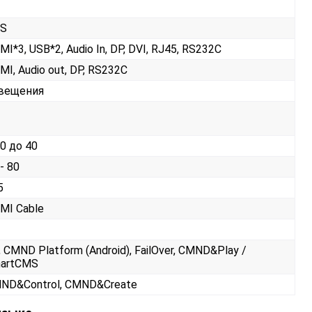
S
MI*3, USB*2, Audio In, DP, DVI, RJ45, RS232С
MI, Audio out, DP, RS232С
вещения
 0 до 40
- 80
5
MI Cable
, CMND Platform (Android), FailOver, CMND&Play /
artCMS
ND&Control, CMND&Create