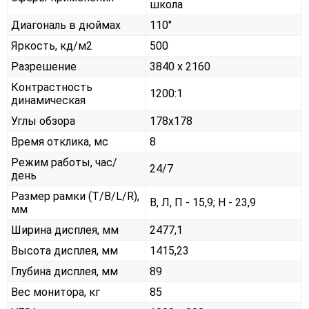
школа
Диагональ в дюймах
110"
Яркость, кд/м2
500
Разрешение
3840 x 2160
Контрастность
1200:1
динамическая
Углы обзора
178x178
Время отклика, мс
8
Режим работы, час/
24/7
день
Размер рамки (T/B/L/R),
В, Л, П - 15,9; Н - 23,9
мм
Ширина дисплея, мм
2477,1
Высота дисплея, мм
1415,23
Глубина дисплея, мм
89
Вес монитора, кг
85