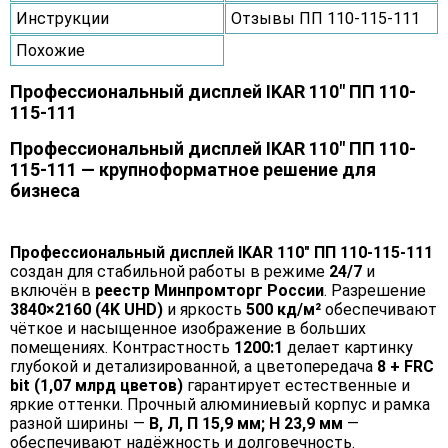
Инструкции
Отзывы ПП 110-115-111
Похожие
Профессиональный дисплей IKAR 110" ПП 110-
115-111
Профессиональный дисплей IKAR 110" ПП 110-
115-111 — крупноформатное решение для
бизнеса
Профессиональный дисплей IKAR 110" ПП 110-115-111
создан для стабильной работы в режиме
24/7
и
включён в
реестр Минпромторг России
. Разрешение
3840×2160 (4K UHD)
и яркость
500 кд/м²
обеспечивают
чёткое и насыщенное изображение в больших
помещениях. Контрастность
1200:1
делает картинку
глубокой и детализированной, а цветопередача
8 + FRC
bit (1,07 млрд цветов)
гарантирует естественные и
яркие оттенки. Прочный алюминиевый корпус и рамка
разной ширины —
В, Л, П 15,9 мм; Н 23,9 мм
—
обеспечивают надёжность и долговечность.