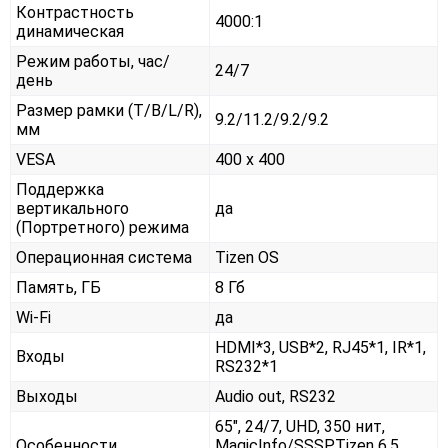
Контрастность
4000:1
динамическая
Режим работы, час/
24/7
день
Размер рамки (T/B/L/R),
9.2/11.2/9.2/9.2
мм
VESA
400 x 400
Поддержка
вертикального
да
(Портретного) режима
Операционная система
Tizen OS
Память, ГБ
8 Гб
Wi-Fi
да
HDMI*3, USB*2, RJ45*1, IR*1,
Входы
RS232*1
Выходы
Audio out, RS232
65", 24/7, UHD, 350 нит,
Особенности
MagicInfo/SSSP,Tizen 6.5,