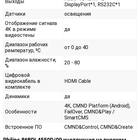
Выходы
DisplayPort*1, RS232С*1
Датчики
освещения
Отображение сигнала
4К в режиме
да
видеостены
Диапазон рабочих
от 0 до 40
ремператур, ⁰С
Диапазон влажности,
20 - 80
%
Цифровой
видеокабель в
HDMI Cable
комплекте
Динамики
да
4К, CMND Platform (Android),
Особенности
FailOver, CMND&Play /
SmartCMS
Встроенное ПО
CMND&Control, CMND&Create
Philips 86BDL4550D/00 инструкция на русском