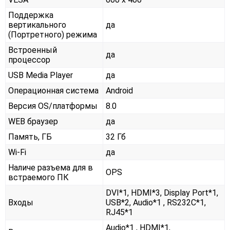
Поддержка
вертикального
да
(Портретного) режима
Встроенный
да
процессор
USB Media Player
да
Операционная система
Android
Версия OS/платформы
8.0
WEB браузер
да
Память, ГБ
32 Гб
Wi-Fi
да
Наличе разъема для в
OPS
встраемого ПК
DVI*1, HDMI*3, Display Port*1,
Входы
USB*2, Audio*1 , RS232С*1,
RJ45*1
Audio*1 , HDMI*1,