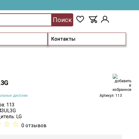
Поиск
Контакты
L3G
альные дисплеи
Артикул: 113
а: 113
 43UL3G
итель:
LG
☆
☆
☆
0 отзывов