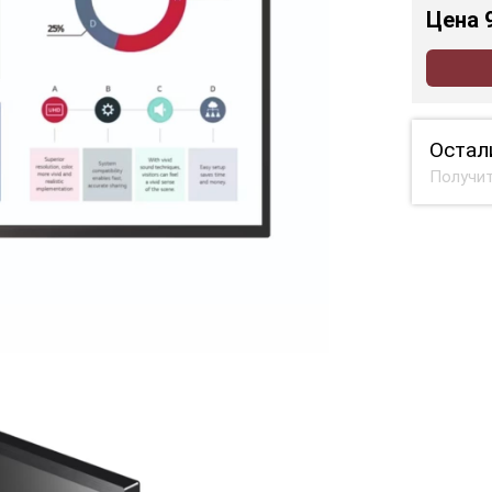
Цена
Остал
Получит