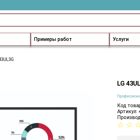
Примеры работ
Услуги
43UL3G
LG 43U
Профессион
Код товар
Артикул:
Производ
☆
☆