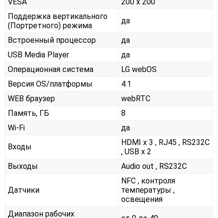
VESA
200 x 200
Поддержка вертикального
да
(Портретного) режима
Встроенный процессор
да
USB Media Player
да
Операционная система
LG webOS
Версия OS/платформы
4.1
WEB браузер
webRTC
Память, ГБ
8
Wi-Fi
да
HDMI x 3 , RJ45 , RS232С
Входы
, USB x 2
Выходы
Audio out , RS232С
NFC , контроля
Датчики
температуры ,
освещения
Диапазон рабочих