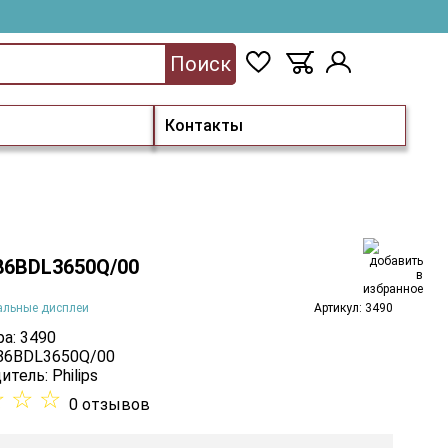
Поиск
Контакты
 86BDL3650Q/00
альные дисплеи
Артикул: 3490
а: 3490
 86BDL3650Q/00
итель:
Philips
☆
☆
☆
0 отзывов