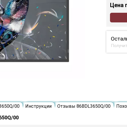
Цена
Остал
Получит
3650Q/00
Инструкции
Отзывы 86BDL3650Q/00
Пох
650Q/00