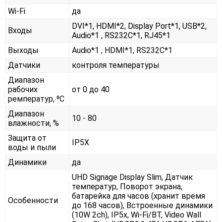
Wi-Fi
да
DVI*1, HDMI*2, Display Port*1, USB*2,
Входы
Audio*1 , RS232С*1, RJ45*1
Выходы
Audio*1 , HDMI*1, RS232С*1
Датчики
контроля температуры
Диапазон
рабочих
от 0 до 40
ремператур, ⁰С
Диапазон
10 - 80
влажности, %
Защита от
IP5X
воды и пыли
Динамики
да
UHD Signage Display Slim, Датчик
температур, Поворот экрана,
батарейка для часов (хранит время
Особенности
до 168 часов), Встроенные динамики
(10W 2ch), IP5x, Wi-Fi/BT, Video Wall