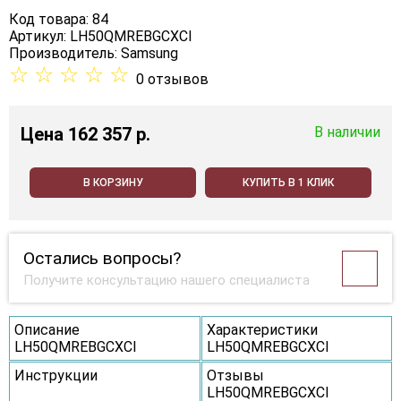
Код товара: 84
Артикул: LH50QMREBGCXCI
Производитель:
Samsung
☆
☆
☆
☆
☆
0 отзывов
Цена
162 357 p.
В наличии
В КОРЗИНУ
КУПИТЬ В 1 КЛИК
Остались вопросы?
Получите консультацию нашего специалиста
Описание
Характеристики
LH50QMREBGCXCI
LH50QMREBGCXCI
Инструкции
Отзывы
LH50QMREBGCXCI