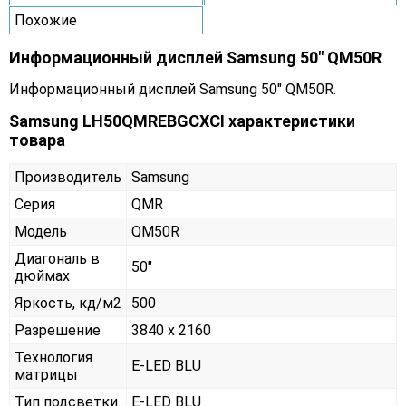
Похожие
Информационный дисплей Samsung 50" QM50R
Информационный дисплей Samsung 50" QM50R.
Samsung LH50QMREBGCXCI характеристики
товара
Производитель
Samsung
Серия
QMR
Модель
QM50R
Диагональ в
50"
дюймах
Яркость, кд/м2
500
Разрешение
3840 x 2160
Технология
E-LED BLU
матрицы
Тип подсветки
E-LED BLU