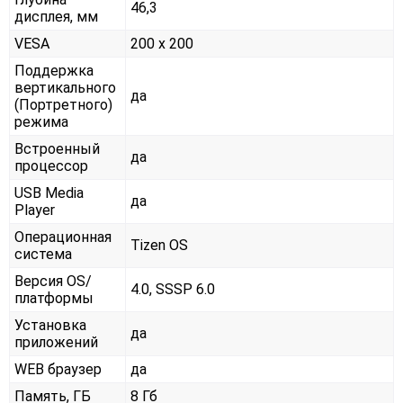
46,3
дисплея, мм
VESA
200 x 200
Поддержка
вертикального
да
(Портретного)
режима
Встроенный
да
процессор
USB Media
да
Player
Операционная
Tizen OS
система
Версия OS/
4.0, SSSP 6.0
платформы
Установка
да
приложений
WEB браузер
да
Память, ГБ
8 Гб