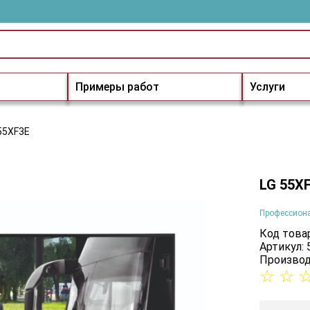
Примеры работ
Услуги
55XF3E
LG 55X
Профессион
Код товар
Артикул:
Производ
☆
☆