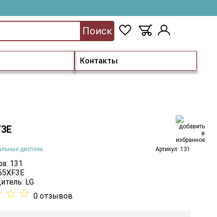
Поиск
Контакты
F3E
альные дисплеи
Артикул: 131
а: 131
 55XF3E
итель:
LG
☆
☆
☆
0 отзывов