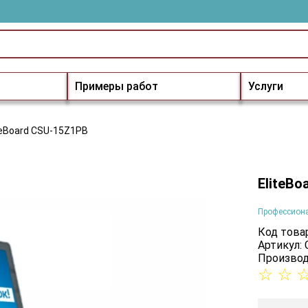
Примеры работ
Услуги
teBoard CSU-15Z1PB
EliteB
Профессион
Код товар
Артикул:
Производ
☆
☆