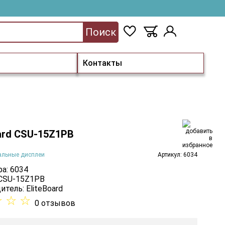
Поиск
Контакты
oard CSU-15Z1PB
альные дисплеи
Артикул: 6034
а: 6034
 CSU-15Z1PB
итель:
EliteBoard
☆
☆
☆
0 отзывов