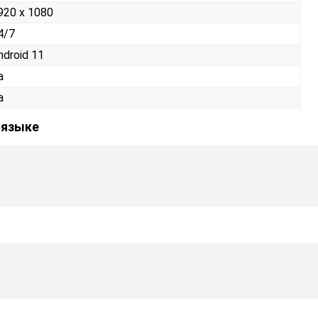
920 x 1080
4/7
ndroid 11
а
а
 языке