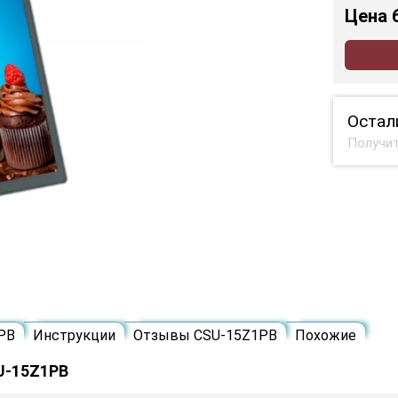
Цена
Остал
Получит
PB
Инструкции
Отзывы CSU-15Z1PB
Похожие
U-15Z1PB