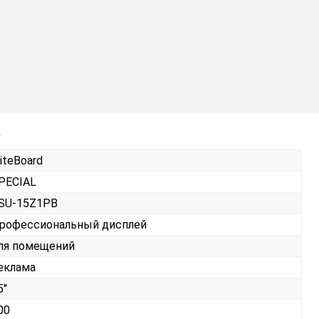
а
liteBoard
PECIAL
SU-15Z1PB
рофессиональный дисплей
ля помещений
еклама
5"
00