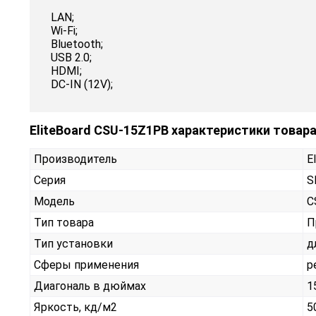
LAN;
Wi-Fi;
Bluetooth;
USB 2.0;
HDMI;
DC-IN (12V);
EliteBoard CSU-15Z1PB характеристики товар
Производитель
E
Серия
S
Модель
C
Тип товара
П
Тип установки
д
Сферы применения
р
Диагональ в дюймах
1
Яркость, кд/м2
5