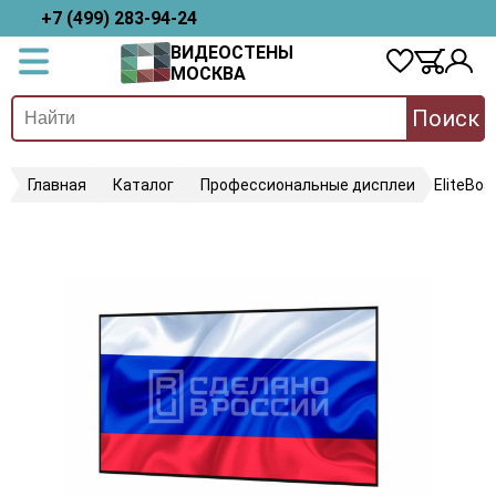
+7 (499) 283-94-24
ВИДЕОСТЕНЫ
МОСКВА
Поиск
Главная
Каталог
Профессиональные дисплеи
EliteBo