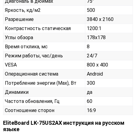
Диагональ в дюймах
75"
Яркость, кд/м2
500
Разрешение
3840 x 2160
Контрастность статическая
1200:1
Углы обзора
178x178
Время отклика, мс
8
Режим работы, час/день
24/7
VESA
800 х 400
Операционная система
Android
Потребление энергии (Max), Вт
300
Динамики
да
Частота обновления, Гц
60
Соотношение сторон
16:9
EliteBoard LK-75US2AX инструкция на русском
языке