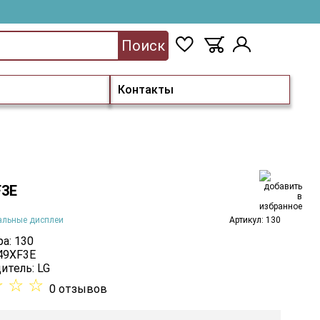
Поиск
Контакты
F3E
альные дисплеи
Артикул: 130
а: 130
 49XF3E
итель:
LG
☆
☆
☆
0 отзывов