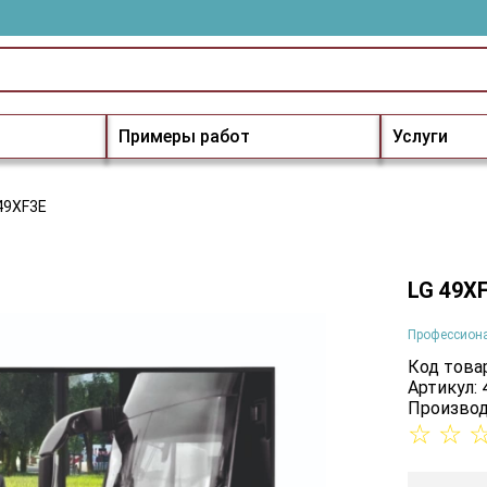
Примеры работ
Услуги
49XF3E
LG 49X
Профессион
Код товар
Артикул:
Производ
☆
☆