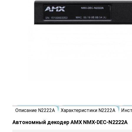
Описание N2222A
Характеристики N2222A
Инс
Автономный декодер AMX NMX-DEC-N2222A