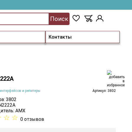
Поиск
Контакты
222A
интерфейсов и репитеры
Артикул: 3802
а: 3802
 N2222A
итель:
AMX
☆
☆
☆
0 отзывов