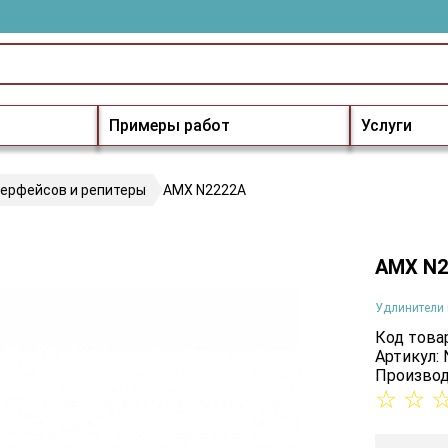
Примеры работ
Услуги
терфейсов и репитеры
AMX N2222A
AMX N2
Удлинители 
Код товар
Артикул:
Производ
☆
☆