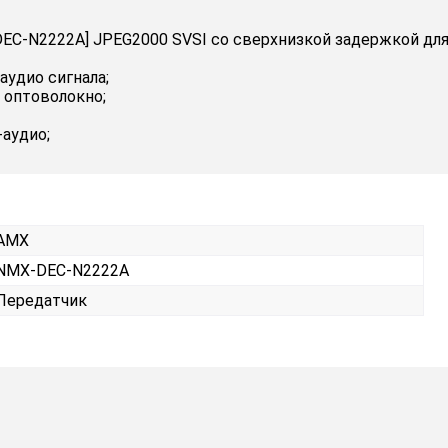
-N2222A] JPEG2000 SVSI со сверхнизкой задержкой для ра
аудио сигнала;
 оптоволокно;
аудио;
AMX
NMX-DEC-N2222A
Передатчик