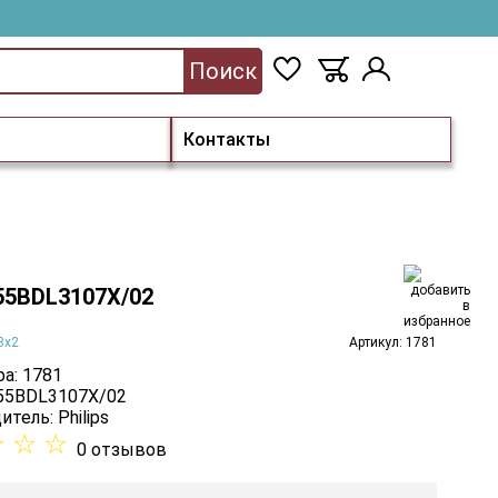
Поиск
Контакты
 55BDL3107X/02
3х2
Артикул: 1781
а: 1781
 55BDL3107X/02
итель:
Philips
☆
☆
☆
0 отзывов