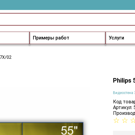
Примеры работ
Услуги
07X/02
Philips
Видеостена 
Код товар
Артикул:
Производ
☆
☆