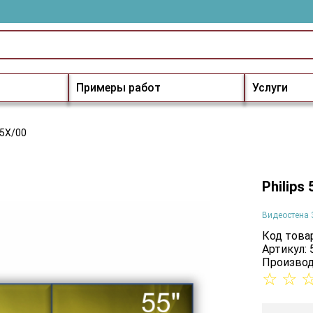
Примеры работ
Услуги
05X/00
Philips
Видеостена 
Код товар
Артикул:
Производ
☆
☆