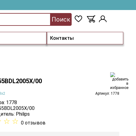
Поиск
Контакты
 55BDL2005X/00
3х2
Артикул: 1778
а: 1778
 55BDL2005X/00
итель:
Philips
☆
☆
☆
0 отзывов