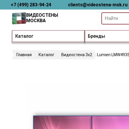
+7 (499) 283-94-24
clients@videostena-msk.ru
ВИДЕОСТЕНЫ
МОСКВА
Каталог
Бренды
Главная
Каталог
Видеостена 3х2
Lumien LMW493