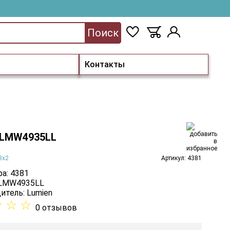
Поиск
Контакты
 LMW4935LL
3х2
Артикул: 4381
а: 4381
 LMW4935LL
итель:
Lumien
☆
☆
☆
0 отзывов