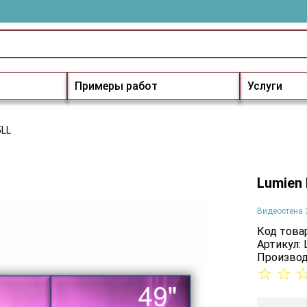
Примеры работ
Услуги
5LL
Lumien
Видеостена 
Код товар
Артикул:
Производ
☆
☆