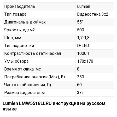
Производитель
Lumien
Тип товара
Видеостена 3х2
Диагональ в дюймах
55"
Яркость, кд/м2
500
Шов, мм
1,7-1,8
Тип подсветки
D-LED
Контрастность статическая
1000:1
Углы обзора
178x178
Время отклика, мс
8
Потребление энергии (Max), Вт
250
Частота обновления, Гц
60
Размер видеостены
3x2
Lumien LMW5518LLRU инструкция на русском
языке