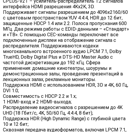
CPLUS-V2T – усилитель-распределитель 1:2 сигналов
интерфейса HDMI разрешения 4Kх2K, 3D.
Поддерживает сигналы разрешением до 4096x2160/60
с цветовым пространством YUV 4:4:4, HDR до 12 бит,
защищенные HDCP 1.4 или 2.2. Полоса пропускания 600
МГц. Два режима работы с EDID-данными – «Стандарт»
и «ТВ». С помощью CEC-команды переключает все
подключенные дисплеи на отображение сигнала с
распределителя. Поддерживаются кодеки
многоканального встроенного аудио LPCM 7.1, Dolby
TrueHD, Dolby Digital Plus и DTS-HD Master Audio с
частотой дискретизации до 192 кГц. Сфера
применения: домашние кинотеатры, шоурумы и
демонстрационные залы, проведение презентаций в
лекционных залах, рекламные мониторы.
Поддержка HDMI с использованием HDR, 3D и 4K, 60 Гц,
DVI 1.0;
Совместимость с HDCP 2.2 и 1.x;
1 HDMI-вход и 2 HDMI-выхода;
Распределение видеосигналов с разрешением до 4K
UHD (18 Гбит/с, 4K, 50/60 Гц, 4:4:4, 8 бит);
Поддержка HDR (High Dynamic Range) с глубиной цвета
10 и 12 бит;
Сквозная передача аудиоформатов, включая LPCM 7.1,