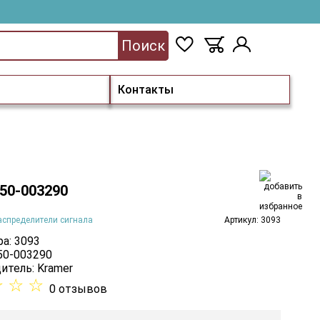
Поиск
Контакты
 50-003290
аспределители сигнала
Артикул: 3093
а: 3093
 50-003290
итель:
Kramer
☆
☆
☆
0 отзывов