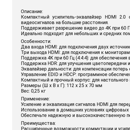
Описание:
Компактный усилитель-эквалайзер HDMI 2.0
видеосигналов на большие расстояния.
Поддерживает разрешение видео до 4K при 60 Гц
Идеально подходит для небольших и средних по
Особенности:
Два входа HDMI: для подключения двух источник
Три выхода HDMI: для подключения к мониторам
Поддержка 4K при 60 Гц (4:4:4): для обеспечени
Поддержка HDR: для улучшения цветопередачи 
Эквалайзер дальности: для компенсации потерь 
Управление EDID и HDCP: программное обеспеч
Компактный и прочный корпус: для настольного 
Размеры (Ш х В х Г): 112 х 25 х 70 мм
Вес: 0,25 кг
Применение:
Усиление и эквализация сигналов HDMI для пере
Использование в домашних условиях цифровых 
Обеспечьте надежную и высококачественную пер
Преимущества:
Расширенные возможности коммутации и усиле