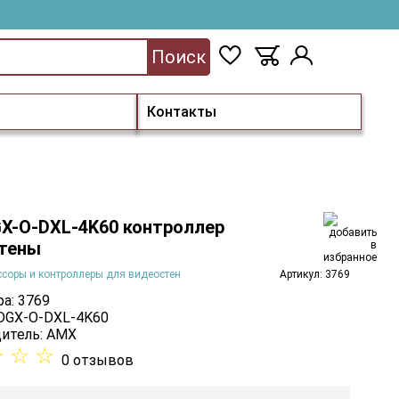
Поиск
Контакты
X-O-DXL-4K60 контроллер
тены
соры и контроллеры для видеостен
Артикул: 3769
а: 3769
 DGX-O-DXL-4K60
итель:
AMX
☆
☆
☆
0 отзывов