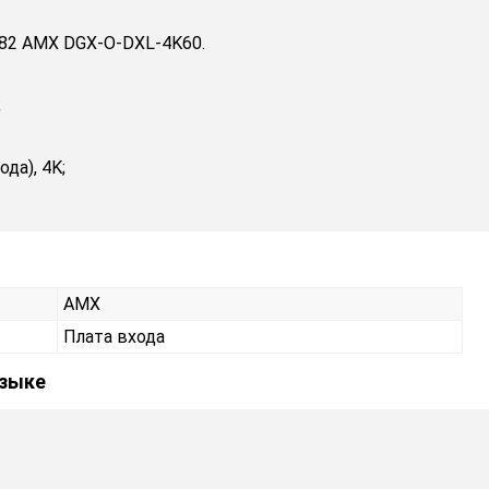
582 AMX DGX-O-DXL-4K60.
;
да), 4K;
AMX
Плата входа
языке