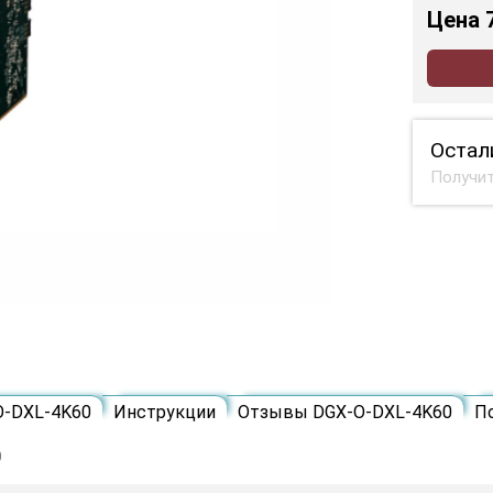
Цена
Остал
Получит
O-DXL-4K60
Инструкции
Отзывы DGX-O-DXL-4K60
П
0