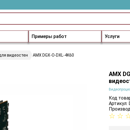
Примеры работ
Услуги
для видеостен
AMX DGX-O-DXL-4K60
AMX DG
видеос
Видеопроцес
Код товар
Артикул:
Производ
☆
☆