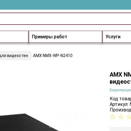
Примеры работ
Услуги
для видеостен
AMX NMX-WP-N2410
AMX NM
видеос
Видеопроцес
Код товар
Артикул:
Производ
☆
☆