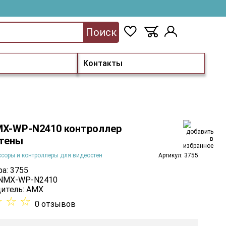
Поиск
Контакты
X-WP-N2410 контроллер
тены
соры и контроллеры для видеостен
Артикул: 3755
а: 3755
 NMX-WP-N2410
итель:
AMX
☆
☆
☆
0 отзывов