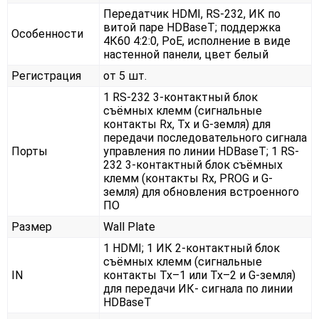
Передатчик HDMI, RS-232, ИК по
витой паре HDBaseT; поддержка
Особенности
4К60 4:2:0, PoE, исполнение в виде
настенной панели, цвет белый
Регистрация
от 5 шт.
1 RS-232 3-контактный блок
съёмных клемм (сигнальные
контакты Rx, Tx и G-земля) для
передачи последовательного сигнала
Порты
управления по линии HDBaseT; 1 RS-
232 3-контактный блок съёмных
клемм (контакты Rx, PROG и G-
земля) для обновления встроенного
ПО
Размер
Wall Plate
1 HDMI; 1 ИК 2-контактный блок
съёмных клемм (сигнальные
IN
контакты Tx–1 или Tx–2 и G-земля)
для передачи ИК- сигнала по линии
HDBaseT