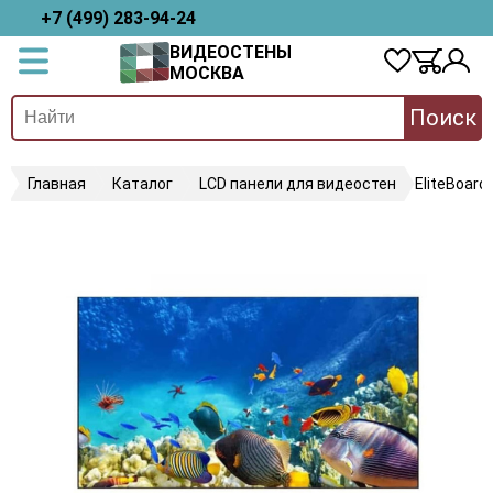
+7 (499) 283-94-24
ВИДЕОСТЕНЫ
МОСКВА
Поиск
Главная
Каталог
LCD панели для видеостен
EliteBoard