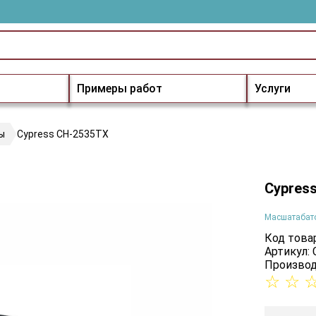
Примеры работ
Услуги
ы
Cypress CH-2535TX
Cypres
Масшатабат
Код товар
Артикул:
Производ
☆
☆