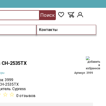
Поиск
Контакты
s CH-2535TX
оры
Артикул: 3999
а: 3999
 CH-2535TX
итель:
Cypress
☆
☆
☆
0 отзывов