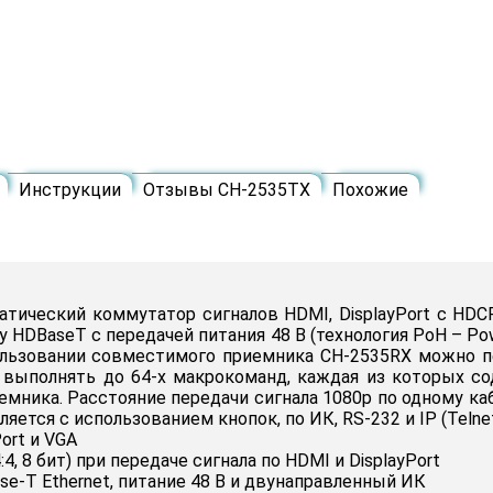
Инструкции
Отзывы CH-2535TX
Похожие
ический коммутатор сигналов HDMI, DisplayPort c HDCP 1.
у HDBaseT с передачей питания 48 В (технология PoH – P
пользовании совместимого приемника CH-2535RX можно п
 выполнять до 64-х макрокоманд, каждая из которых со
мника. Расстояние передачи сигнала 1080p по одному каб
яется с использованием кнопок, по ИК, RS-232 и IP (Telne
ort и VGA
4, 8 бит) при передаче сигнала по HDMI и DisplayPort
se-T Ethernet, питание 48 В и двунаправленный ИК