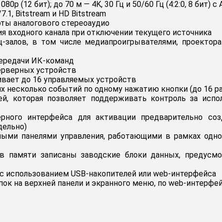
p (12 бит); до 70 м — 4K, 30 Гц и 50/60 Гц (4:2:0, 8 бит) с
1, Bitstream и HD Bitstream
ты аналогового стереоаудио
я входного канала при отключении текущего источника
залов, в том числе медиапроигрывателями, проекторам
ередачи ИК-команд
серверных устройств
вает до 16 управляемых устройств
несколько событий по одному нажатию кнопки (до 16 ра
ей, которая позволяет поддерживать контроль за исп
ерного интерфейса для активации предварительно со
дельно)
ными панелями управления, работающими в рамках одной
в памяти записаны заводские блоки данных, предусм
 с использованием USB-накопителей или web-интерфейса
ок на верхней панели и экранного меню, по web-интерфейс