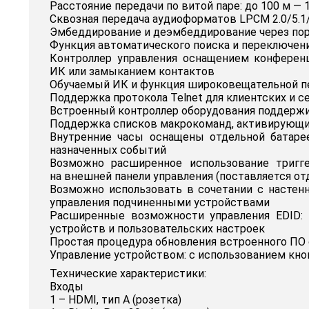
Расстояние передачи по витой паре: до 100 м — 1080
Сквозная передача аудиоформатов LPCM 2.0/5.1/7.
Эмбеддирование и деэмбеддирование через пор
Функция автоматического поиска и переключени
Контроллер управления оснащением конференц-
ИК или замыканием контактов
Обучаемый ИК и функция широковещательной п
Поддержка протокола Telnet для клиентских и 
Встроенный контроллер оборудования поддержи
Поддержка списков макрокоманд, активирующих 
Внутренние часы оснащены отдельной батаре
назначенных событий
Возможно расширенное использование тригг
на внешней панели управления (поставляется от
Возможно использовать в сочетании с настен
управления подчиненными устройствами
Расширенные возможности управления EDID: 
устройств и пользовательских настроек
Простая процедура обновления встроенного ПО
Управление устройством: с использованием кноп
Технические характеристики:
Входы
1 – HDMI, тип A (розетка)