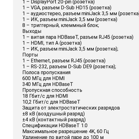
1 – DisplayPort 20-pin (розетка)
1 – VGA, разъем D-Sub HD15 (розетка)
1 – аудиостерео, разъем miniJack 3,5 мм (розетка
1 – ИК, разъем miniJack 3,5 мм (розетка)
8 – триггерный, клеммный блок;
Выходы
1 – витая пара HDBaseT, разъем RJ45 (розетка)
1 – HDMI, тип A (розетка)
1 – ИК, разъем miniJack 3,5 мм (розетка);
Порты
1 – Ethernet, разъем RJ45 (розетка)
1 – RS-232, разъем D-Sub DE9 (розетка);
Полоса пропускания
600 МГц для HDMI
340 МГц для HDBaseT
Пропускная способность
18 Гбит/с для HDMI
10,2 Гбит/с для HDBaseT
Защита от электростатических разрядов
±8 кВ (воздушный разряд)
±4 кВ (контактный разряд)
Спецификации HDBaseT 1.0
Максимальное разрешение 4K, 60 Гц
Удлинение по витой паре до 100 м