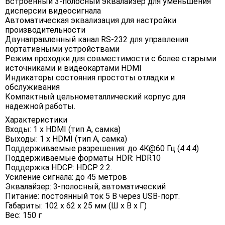
Встроенный 3-полосный эквалайзер для уменьшения
дисперсии видеосигнала
Автоматическая эквализация для настройки
производительности
Двунаправленный канал RS-232 для управления
портативными устройствами
Режим проходки для совместимости с более старыми
источниками и видеокартами HDMI
Индикаторы состояния простоты отладки и
обслуживания
Компактный цельнометаллический корпус для
надежной работы.
Характеристики
Входы: 1 x HDMI (тип A, самка)
Выходы: 1 x HDMI (тип A, самка)
Поддерживаемые разрешения: до 4K@60 Гц (4:4:4)
Поддерживаемые форматы HDR: HDR10
Поддержка HDCP: HDCP 2.2.
Усиление сигнала: до 45 метров
Эквалайзер: 3-полосный, автоматический
Питание: постоянный ток 5 В через USB-порт.
Габариты: 102 x 62 x 25 мм (Ш x В x Г)
Вес: 150 г