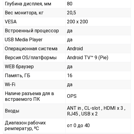
Глубина дисплея, мм
80
Вес монитора, кг
20,5
VESA
200 x 200
Встроенный процессор
да
USB Media Player
да
Операционная система
Android
Версия OS/платформы
Android TV™ 9 (Pie)
WEB браузер
да
Память, ГБ
16
Wi-Fi
да
Наличе разъема для в
OPS
встраемого ПК
ANT in , CL-slot , HDMI x 3 ,
Входы
RJ45 , USB x 2
Диапазон рабочих
от 0 до 40
ремператур, ⁰С