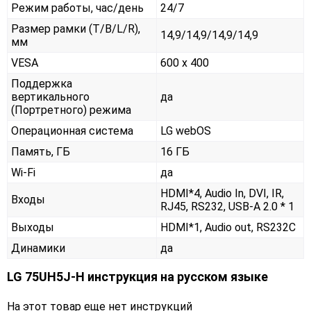
Режим работы, час/день
24/7
Размер рамки (T/B/L/R),
14,9/14,9/14,9/14,9
мм
VESA
600 x 400
Поддержка
вертикального
да
(Портретного) режима
Операционная система
LG webOS
Память, ГБ
16 ГБ
Wi-Fi
да
HDMI*4, Audio In, DVI, IR,
Входы
RJ45, RS232, USB-A 2.0 * 1
Выходы
HDMI*1, Audio out, RS232С
Динамики
да
LG 75UH5J-H инструкция на русском языке
На этот товар еще нет инструкций