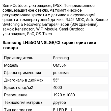
Semi-Outdoor, ультраяркая, IP5X, Поляризованное
солнцезащитное стекло, Автоматическое
регулирование яркости с датчиком окружающей
яркости, температурный датчик, RJ45 MDC, Auto Source
Switching & Recovery, Батарея часов (80ч хранения),
замок Kensington, WiFi Module. Semi-Outdoor,
ультраяркая, SoC, OS Tizen
Samsung LH55OMNSLGB/CI характеристики
товара
Производитель
Samsung
Модель
OM55N
Сферы применения
реклама
Диагональ в дюймах
55"
Яркость, кд/м2
4000
Разрешение
1920 x 1080
Технология матрицы
другое
Тип подсветки
E-LED BLU