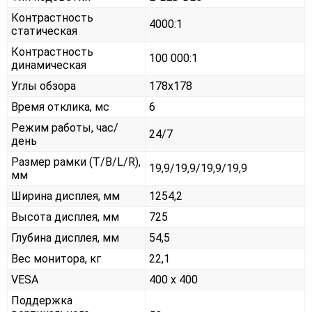
Контрастность
4000:1
статическая
Контрастность
100 000:1
динамическая
Углы обзора
178x178
Время отклика, мс
6
Режим работы, час/
24/7
день
Размер рамки (T/B/L/R),
19,9/19,9/19,9/19,9
мм
Ширина дисплея, мм
1254,2
Высота дисплея, мм
725
Глубина дисплея, мм
54,5
Вес монитора, кг
22,1
VESA
400 x 400
Поддержка