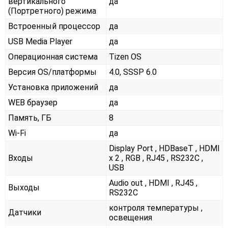
вертикального
да
(Портретного) режима
Встроенный процессор
да
USB Media Player
да
Операционная система
Tizen OS
Версия OS/платформы
4.0, SSSP 6.0
Установка приложений
да
WEB браузер
да
Память, ГБ
8
Wi-Fi
да
Display Port , HDBaseT , HDMI
Входы
x 2 , RGB , RJ45 , RS232С ,
USB
Audio out , HDMI , RJ45 ,
Выходы
RS232С
контроля температуры ,
Датчики
освещения