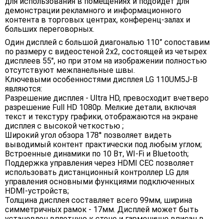
для использования в помещениях и подойдет для
демонстрации рекламного и информационного
контента в торговых центрах, конференц-залах и
больших переговорных.
Один дисплей с большой диагональю 110” сопоставим
по размеру с видеостеной 2х2, состоящей из четырех
дисплеев 55", но при этом на изображении полностью
отсутствуют межпанельные швы.
Ключевыми особенностями дисплея LG 110UM5J-B
являются:
Разрешение дисплея - Ultra HD, превосходит вчетверо
разрешение Full HD 1080p. Мелкие детали, включая
текст и текстуру графики, отображаются на экране
дисплея с высокой четкостью ;
Широкий угол обзора 178° позволяет видеть
выводимый контент практически под любым углом;
Встроенные динамики по 10 Вт, WI-Fi и Bluetooth;
Поддержка управления через HDMI CEC позволяет
использовать дистанционный контроллер LG для
управления основными функциями подключенных
HDMI-устройств;
Толщина дисплея составляет всего 99мм, ширина
симметричных рамок - 17мм. Дисплей может быть
установлен вплотную к стене и гармонично вписан в