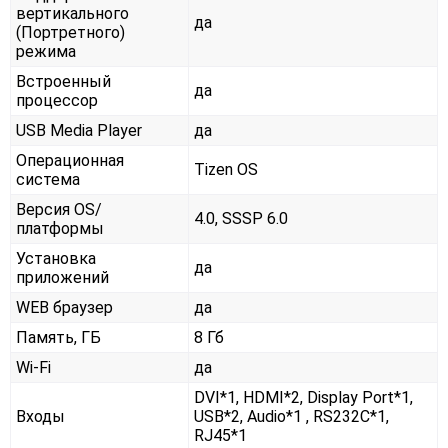
вертикального
да
(Портретного)
режима
Встроенный
да
процессор
USB Media Player
да
Операционная
Tizen OS
система
Версия OS/
4.0, SSSP 6.0
платформы
Установка
да
приложений
WEB браузер
да
Память, ГБ
8 Гб
Wi-Fi
да
DVI*1, HDMI*2, Display Port*1,
Входы
USB*2, Audio*1 , RS232С*1,
RJ45*1