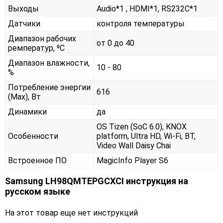
Выходы
Audio*1 , HDMI*1, RS232С*1
Датчики
контроля температуры
Диапазон рабочих
от 0 до 40
ремператур, ⁰С
Диапазон влажности,
10 - 80
%
Потребление энергии
616
(Max), Вт
Динамики
да
OS Tizen (SoC 6.0), KNOX
Особенности
platform, Ultra HD, Wi-Fi, BT,
Video Wall Daisy Chai
Встроенное ПО
MagicInfo Player S6
Samsung LH98QMTEPGCXCI инструкция на
русском языке
На этот товар еще нет инструкций