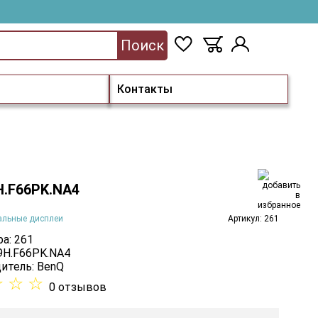
Поиск
Контакты
H.F66PK.NA4
альные дисплеи
Артикул: 261
а: 261
 9H.F66PK.NA4
итель:
BenQ
☆
☆
☆
0 отзывов