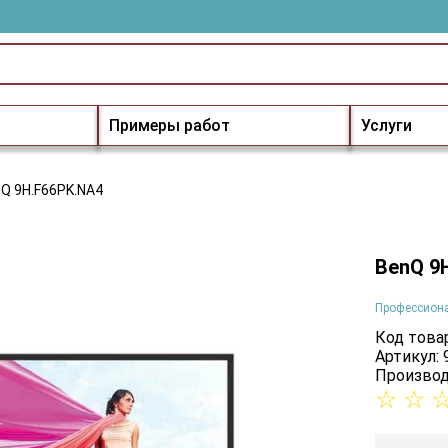
Примеры работ
Услуги
Q 9H.F66PK.NA4
BenQ 9
Профессион
Код товар
Артикул:
Производ
☆
☆