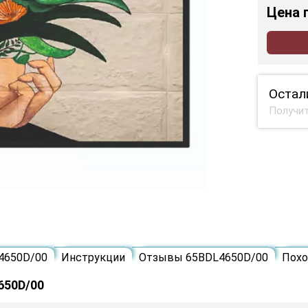
Цена
Остал
Получит
4650D/00
Инструкции
Отзывы 65BDL4650D/00
Пох
650D/00