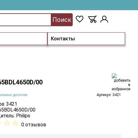
Поиск
Контакты
 65BDL4650D/00
альные дисплеи
Артикул: 3421
а: 3421
 65BDL4650D/00
итель:
Philips
☆
☆
☆
0 отзывов