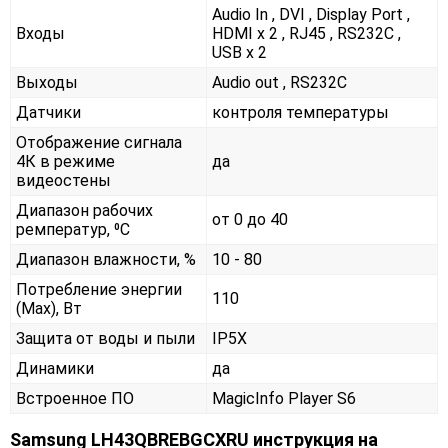
Audio In , DVI , Display Port ,
Входы
HDMI x 2 , RJ45 , RS232С ,
USB x 2
Выходы
Audio out , RS232С
Датчики
контроля температуры
Отображение сигнала
4К в режиме
да
видеостены
Диапазон рабочих
от 0 до 40
ремператур, ⁰С
Диапазон влажности, %
10 - 80
Потребление энергии
110
(Max), Вт
Защита от воды и пыли
IP5X
Динамики
да
Встроенное ПО
MagicInfo Player S6
Samsung LH43QBREBGCXRU инструкция на