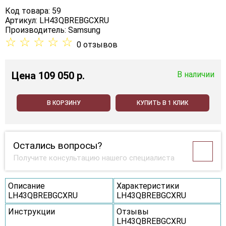
Код товара: 59
Артикул: LH43QBREBGCXRU
Производитель:
Samsung
☆
☆
☆
☆
☆
0 отзывов
Цена
109 050 p.
В наличии
В КОРЗИНУ
КУПИТЬ В 1 КЛИК
Остались вопросы?
Получите консультацию нашего специалиста
Описание
Характеристики
LH43QBREBGCXRU
LH43QBREBGCXRU
Инструкции
Отзывы
LH43QBREBGCXRU