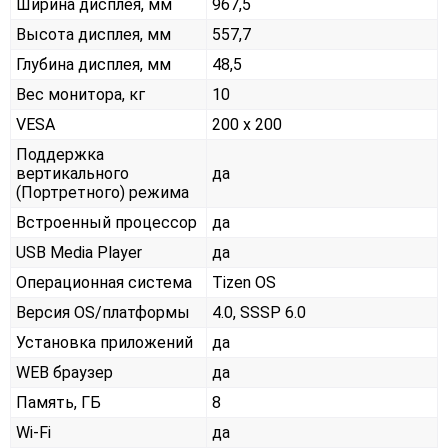
Ширина дисплея, мм
967,5
Высота дисплея, мм
557,7
Глубина дисплея, мм
48,5
Вес монитора, кг
10
VESA
200 x 200
Поддержка
вертикального
да
(Портретного) режима
Встроенный процессор
да
USB Media Player
да
Операционная система
Tizen OS
Версия OS/платформы
4.0, SSSP 6.0
Установка приложений
да
WEB браузер
да
Память, ГБ
8
Wi-Fi
да