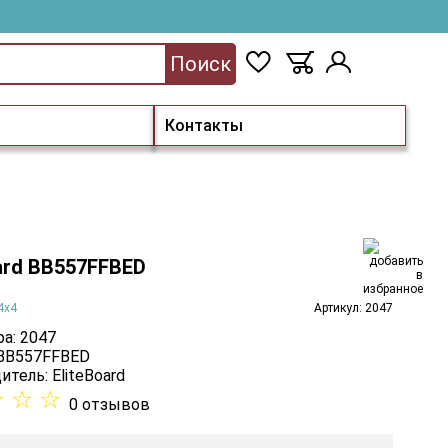
Поиск
Контакты
oard BB557FFBED
4х4
Артикул: 2047
а: 2047
 BB557FFBED
итель:
EliteBoard
☆
☆
☆
0 отзывов