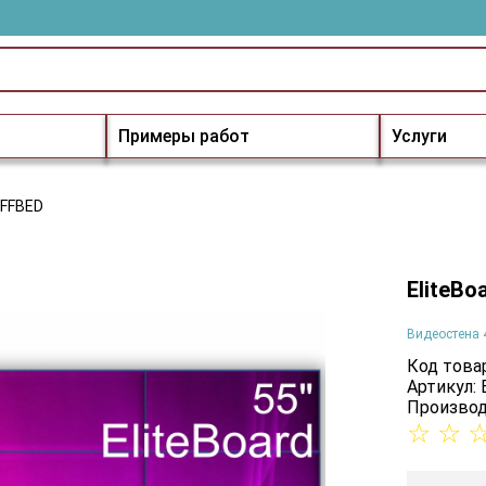
Примеры работ
Услуги
7FFBED
EliteB
Видеостена 
Код товар
Артикул:
Производ
☆
☆