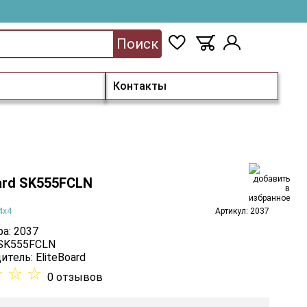
Поиск
Контакты
ard SK555FCLN
4х4
Артикул: 2037
а: 2037
 SK555FCLN
итель:
EliteBoard
☆
☆
☆
0 отзывов