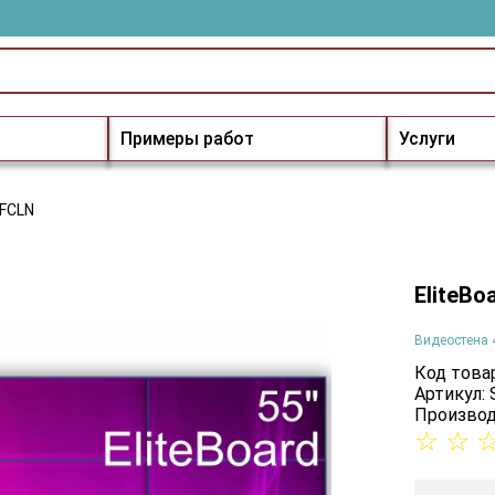
Примеры работ
Услуги
5FCLN
EliteBo
Видеостена 
Код товар
Артикул:
Производ
☆
☆