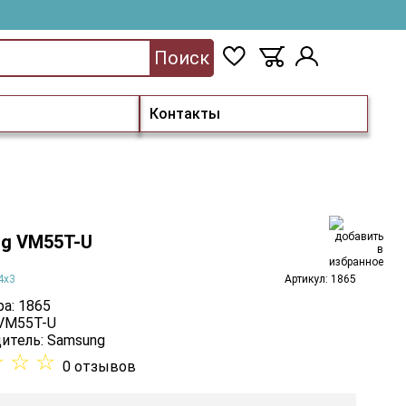
Поиск
Контакты
g VM55T-U
4х3
Артикул: 1865
а: 1865
 VM55T-U
итель:
Samsung
☆
☆
☆
0 отзывов